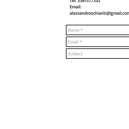
Tel: 3381577202
Email:
alessandroschiariti@gmail.co
- Email:
alessandroschiariti@gmail.com
- Tel: 3381577202