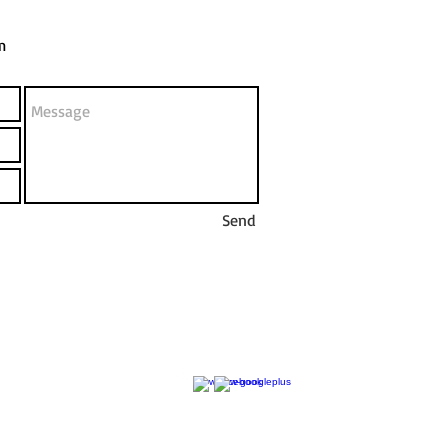
m
Send